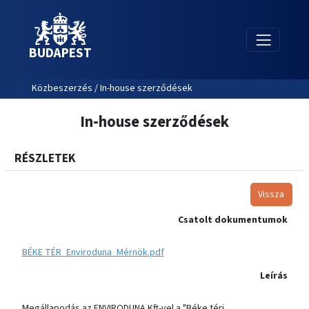
BUDAPEST
Közbeszerzés / In-house szerződések
In-house szerződések
RÉSZLETEK
Vissza
Csatolt dokumentumok
BÉKE TÉR_Enviroduna_Mérnök.pdf
Leírás
Megállapodás az ENVIRODUNA Kft-vel a "Béke téri