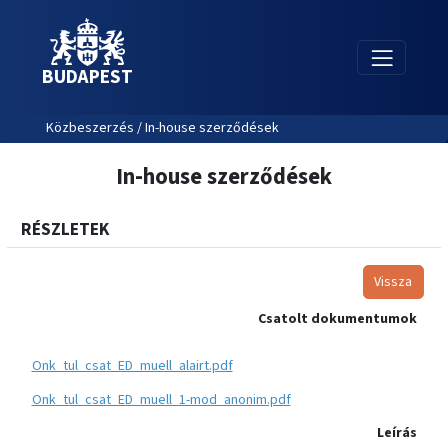
BUDAPEST
Közbeszerzés / In-house szerződések
In-house szerződések
RÉSZLETEK
Vissza
Csatolt dokumentumok
Onk_tul_csat_ED_muell_alairt.pdf
Onk_tul_csat_ED_muell_1-mod_anonim.pdf
Leírás