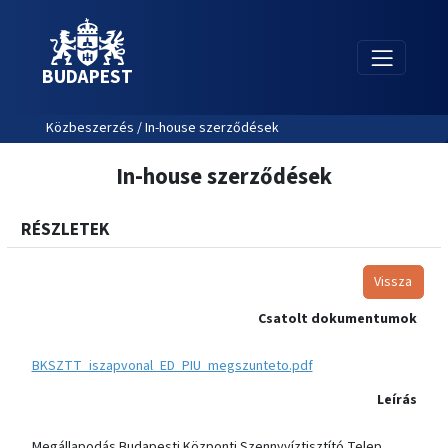
BUDAPEST
Közbeszerzés / In-house szerződések
In-house szerződések
RÉSZLETEK
Vissza
Csatolt dokumentumok
BKSZTT_iszapvonal_ED_PIU_megszunteto.pdf
Leírás
Megállapodás Budapesti Központi Szennyvíztisztító Telep