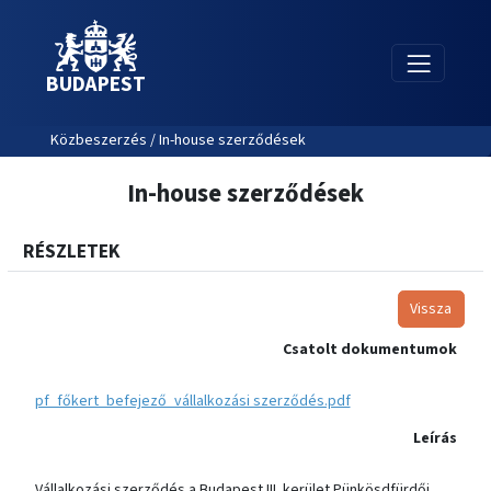
BUDAPEST
Közbeszerzés / In-house szerződések
In-house szerződések
RÉSZLETEK
Vissza
Csatolt dokumentumok
pf_főkert_befejező_vállalkozási szerződés.pdf
Leírás
Vállalkozási szerződés a Budapest III. kerület Pünkösdfürdői