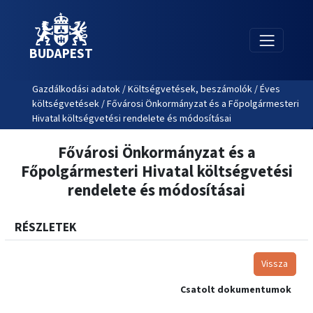
BUDAPEST
Gazdálkodási adatok / Költségvetések, beszámolók / Éves
költségvetések / Fővárosi Önkormányzat és a Főpolgármesteri
Hivatal költségvetési rendelete és módosításai
Fővárosi Önkormányzat és a
Főpolgármesteri Hivatal költségvetési
rendelete és módosításai
RÉSZLETEK
Vissza
Csatolt dokumentumok