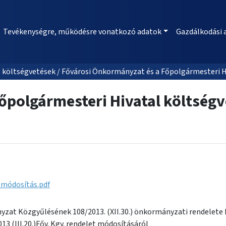
Tevékenységre, működésre vonatkozó adatok
Gazdálkodási 
 költségvetések / Fővárosi Önkormányzat és a Főpolgármesteri Hi
polgármesteri Hivatal költségv
t módosítás.pdf
zat Közgyűlésének 108/2013. (XII.30.) önkormányzati rendelete
13 (III.20.)Főv. Kgy. rendelet módosításáról