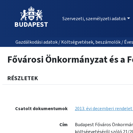
Szervezeti, személyzeti adatok
BUDAPEST
Gazdálkodási adatok / Költségvetések, beszámolók / Éves
Fővárosi Önkormányzat és a Fő
RÉSZLETEK
Csatolt dokumentumok
2013. évi decemberi rendele
Cím
Budapest Főváros Önkormány
költségvetéséről szóló 21/20