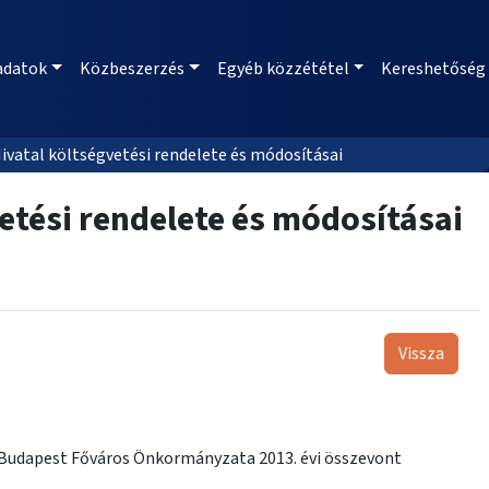
adatok
Közbeszerzés
Egyéb közzététel
Kereshetőség
vatal költségvetési rendelete és módosításai
etési rendelete és módosításai
Vissza
 Budapest Főváros Önkormányzata 2013. évi összevont