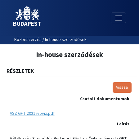
BUDAPEST
Közbeszerzés / In-house szerződések
In-house szerződések
RÉSZLETEK
Vissza
Csatolt dokumentumok
VSZ GFT 2021 ivóvíz.pdf
Leírás
Vállalkozási Szerződés Budapest Főváros Önkormányzata GFT