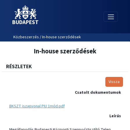
BUDAPEST
Közbeszerzés / In-house szerződések
In-house szerződések
RÉSZLETEK
Vissza
Csatolt dokumentumok
BKSZT iszapvonal PIU 1mód.pdf
Leírás
Megállapodás Budapesti Központi Szennyvíztisztító Telep