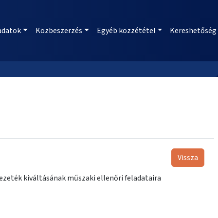
adatok
Közbeszerzés
Egyéb közzététel
Kereshetőség
Vissza
ezeték kiváltásának műszaki ellenőri feladataira