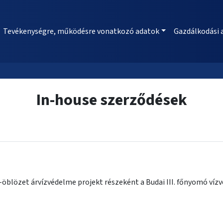
Tevékenységre, működésre vonatkozó adatok
Gazdálkodási 
In-house szerződések
öblözet árvízvédelme projekt részeként a Budai III. főnyomó vízv