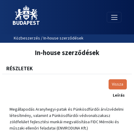
BUDAPEST
Közbeszerzés / In-house szerződések
In-house szerződések
RÉSZLETEK
Vissza
Leírás
Megállapodás Aranyhegyi-patak és Pünkösdfürdői árvízvédelmi
létesítmény, valamint a Pünkösdfürdői védvonalszakasz
zöldfelület fejlesztési munkái megvalósítása FIDC Mérnöki és
műszaki ellenőri feladatai (ENVIRODUNA Kft.)