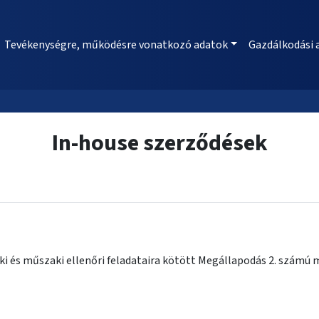
Tevékenységre, működésre vonatkozó adatok
Gazdálkodási 
In-house szerződések
ki és műszaki ellenőri feladataira kötött Megállapodás 2. számú