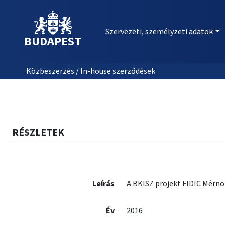
Szervezeti, személyzeti adatok
BUDAPEST
Közbeszerzés / In-house szerződések
RÉSZLETEK
Leírás
A BKISZ projekt FIDIC Mérnö
Év
2016