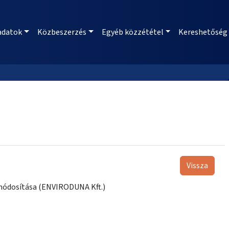
adatok
Közbeszerzés
Egyéb közzététel
Kereshetőség
Vissza
 módosítása (ENVIRODUNA Kft.)