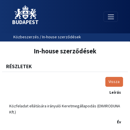
BUDAPEST
Közbeszerzés / In-house szerződések
In-house szerződések
RÉSZLETEK
Vissza
Leírás
Közfeladat ellátására irányuló Keretmegállapodás (ENVIRODUNA
Kft.)
Év