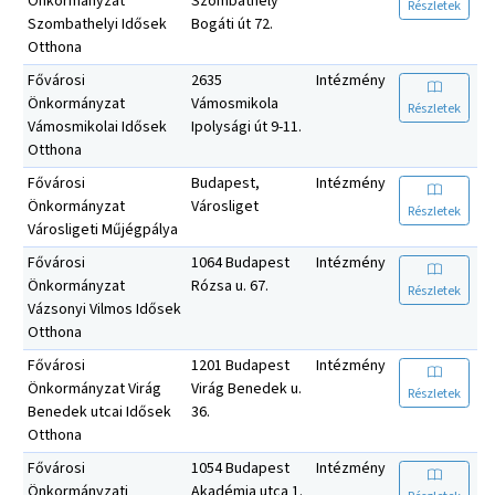
Önkormányzat
Szombathely
Részletek
Szombathelyi Idősek
Bogáti út 72.
Otthona
Fővárosi
2635
Intézmény
Önkormányzat
Vámosmikola
Részletek
Vámosmikolai Idősek
Ipolysági út 9-11.
Otthona
Fővárosi
Budapest,
Intézmény
Önkormányzat
Városliget
Részletek
Városligeti Műjégpálya
Fővárosi
1064 Budapest
Intézmény
Önkormányzat
Rózsa u. 67.
Részletek
Vázsonyi Vilmos Idősek
Otthona
Fővárosi
1201 Budapest
Intézmény
Önkormányzat Virág
Virág Benedek u.
Részletek
Benedek utcai Idősek
36.
Otthona
Fővárosi
1054 Budapest
Intézmény
Önkormányzati
Akadémia utca 1.