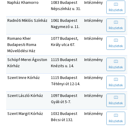
Napház Khamorro
1083 Budapest
Intézmény
Népszínház u. 31.
Részletek
Radnóti Miklós Színház
1061 Budapest
Intézmény
Nagymező u. 11.
Részletek
Romano Kher
1077 Budapest,
Intézmény
Budapesti Roma
Király utca 67.
Részletek
Művelődési Ház
Schöpf-Merei Ágoston
1115 Budapest
Intézmény
Kórház
Knézits u. 14.
Részletek
Szent Imre Kórház
1115 Budapest
Intézmény
Tétényi út 12-14.
Részletek
Szent László Kórház
1097 Budapest
Intézmény
Gyáli út 5-7.
Részletek
Szent Margit Kórház
1032 Budapest
Intézmény
Bécsi út 132.
Részletek