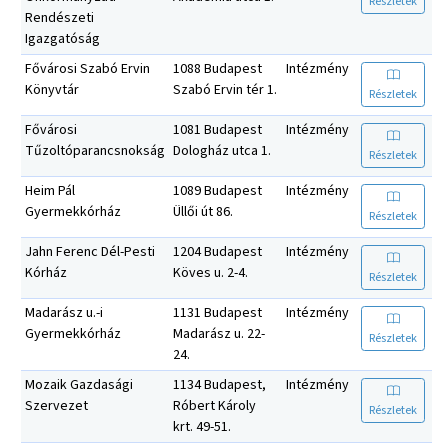
Részletek
Rendészeti
Igazgatóság
Fővárosi Szabó Ervin
1088 Budapest
Intézmény
Könyvtár
Szabó Ervin tér 1.
Részletek
Fővárosi
1081 Budapest
Intézmény
Tűzoltóparancsnokság
Dologház utca 1.
Részletek
Heim Pál
1089 Budapest
Intézmény
Gyermekkórház
Üllői út 86.
Részletek
Jahn Ferenc Dél-Pesti
1204 Budapest
Intézmény
Kórház
Köves u. 2-4.
Részletek
Madarász u.-i
1131 Budapest
Intézmény
Gyermekkórház
Madarász u. 22-
Részletek
24.
Mozaik Gazdasági
1134 Budapest,
Intézmény
Szervezet
Róbert Károly
Részletek
krt. 49-51.