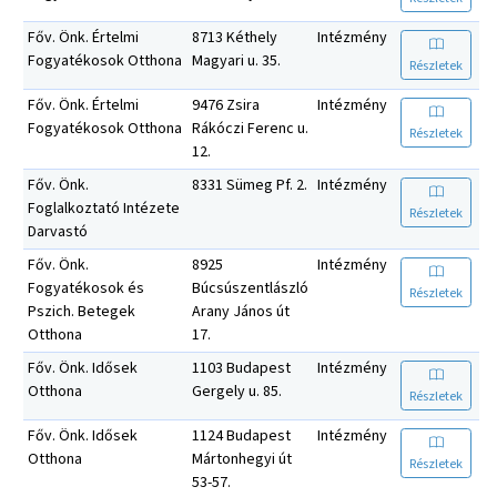
Főv. Önk. Értelmi
8713 Kéthely
Intézmény
Fogyatékosok Otthona
Magyari u. 35.
Részletek
Főv. Önk. Értelmi
9476 Zsira
Intézmény
Fogyatékosok Otthona
Rákóczi Ferenc u.
Részletek
12.
Főv. Önk.
8331 Sümeg Pf. 2.
Intézmény
Foglalkoztató Intézete
Részletek
Darvastó
Főv. Önk.
8925
Intézmény
Fogyatékosok és
Búcsúszentlászló
Részletek
Pszich. Betegek
Arany János út
Otthona
17.
Főv. Önk. Idősek
1103 Budapest
Intézmény
Otthona
Gergely u. 85.
Részletek
Főv. Önk. Idősek
1124 Budapest
Intézmény
Otthona
Mártonhegyi út
Részletek
53-57.