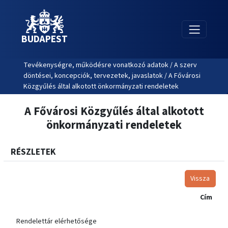
BUDAPEST
Tevékenységre, működésre vonatkozó adatok / A szerv
döntései, koncepciók, tervezetek, javaslatok / A Fővárosi
Közgyűlés által alkotott önkormányzati rendeletek
A Fővárosi Közgyűlés által alkotott
önkormányzati rendeletek
RÉSZLETEK
Vissza
Cím
Rendelettár elérhetősége