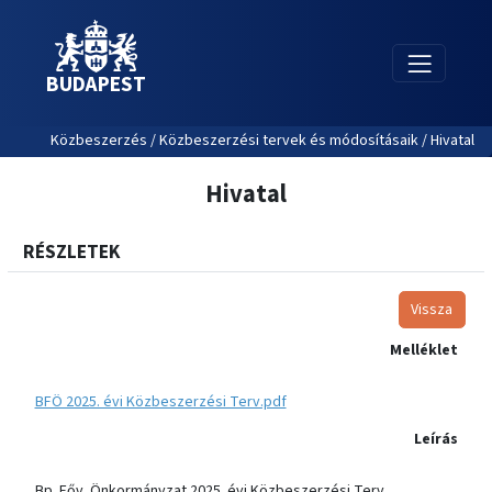
BUDAPEST
Közbeszerzés / Közbeszerzési tervek és módosításaik / Hivatal
Hivatal
RÉSZLETEK
Vissza
Melléklet
BFÖ 2025. évi Közbeszerzési Terv.pdf
Leírás
Bp. Főv. Önkormányzat 2025. évi Közbeszerzési Terv