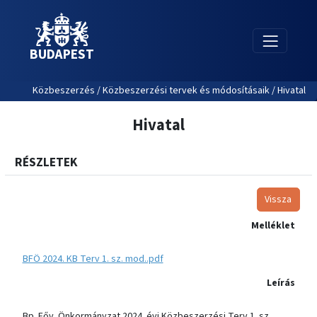
BUDAPEST
Közbeszerzés / Közbeszerzési tervek és módosításaik / Hivatal
Hivatal
RÉSZLETEK
Vissza
Melléklet
BFÖ 2024. KB Terv 1. sz. mod..pdf
Leírás
Bp. Főv. Önkormányzat 2024. évi Közbeszerzési Terv 1. sz.