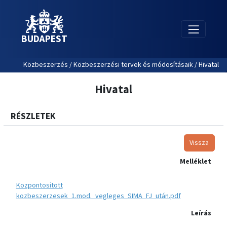
BUDAPEST
Közbeszerzés / Közbeszerzési tervek és módosításaik / Hivatal
Hivatal
RÉSZLETEK
Vissza
Melléklet
Kozpontositott
kozbeszerzesek_1.mod._vegleges_SIMA_FJ_után.pdf
Leírás