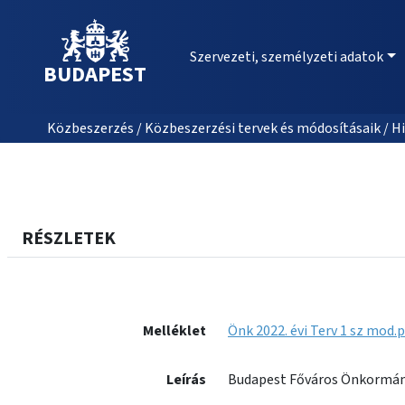
Szervezeti, személyzeti adatok
BUDAPEST
Közbeszerzés / Közbeszerzési tervek és módosításaik / Hi
RÉSZLETEK
Melléklet
Önk 2022. évi Terv 1 sz mod.p
Leírás
Budapest Főváros Önkormány