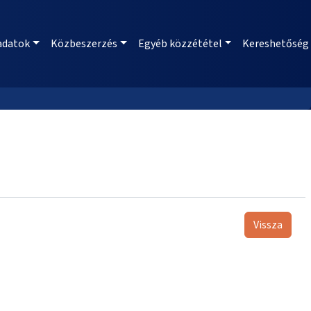
adatok
Közbeszerzés
Egyéb közzététel
Kereshetőség
Vissza