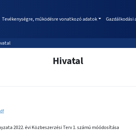
Tevékenységre, működésre vonatkozó adatok
Gazdálkodási 
vatal
Hivatal
df
zata 2022. évi Közbeszerzési Terv 1. számú móódosítása