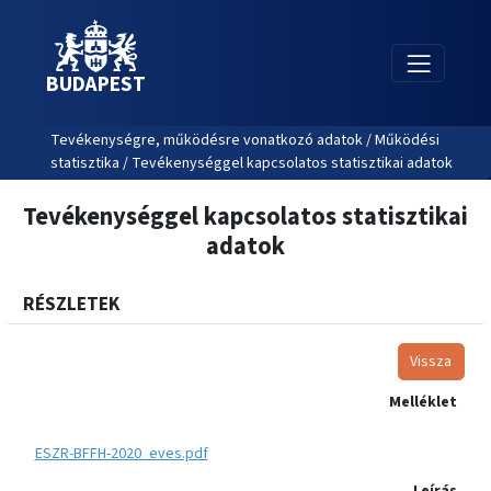
BUDAPEST
Tevékenységre, működésre vonatkozó adatok / Működési
statisztika / Tevékenységgel kapcsolatos statisztikai adatok
Tevékenységgel kapcsolatos statisztikai
adatok
RÉSZLETEK
Vissza
Melléklet
ESZR-BFFH-2020_eves.pdf
Leírás