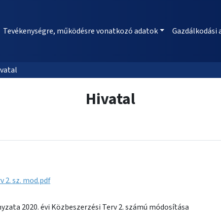
Tevékenységre, működésre vonatkozó adatok
Gazdálkodási 
vatal
Hivatal
rv 2. sz. mod.pdf
zata 2020. évi Közbeszerzési Terv 2. számú módosítása