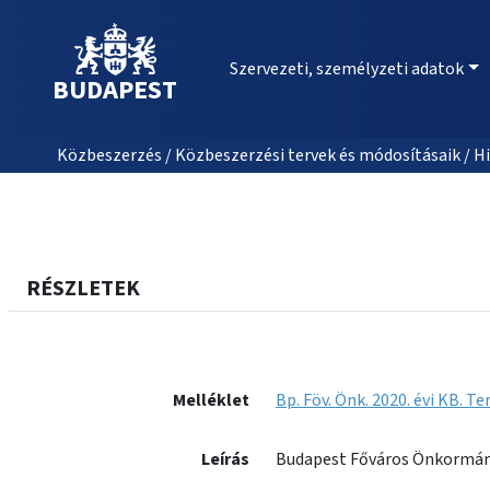
Szervezeti, személyzeti adatok
BUDAPEST
Közbeszerzés / Közbeszerzési tervek és módosításaik / Hi
RÉSZLETEK
Melléklet
Bp. Föv. Önk. 2020. évi KB. Te
Leírás
Budapest Főváros Önkormány