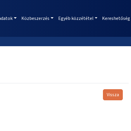
adatok
Közbeszerzés
Egyéb közzététel
Kereshetőség
Vissza