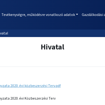
Tevékenységre, működésre vonatkozó adatok
Gazdálkodási 
vatal
Hivatal
ata 2020. évi közbeszerzési Terv.pdf
zata 2020. évi Közbeszerzési Terv