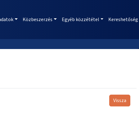
adatok
Közbeszerzés
Egyéb közzététel
Kereshetőség
Vissza