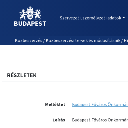
Szervezeti, személyzeti adatok
BUDAPEST
Közbeszerzés / Közbeszerzési tervek és módosításaik / Hi
RÉSZLETEK
Melléklet
Budapest Főváros Önkormányz
Leírás
Budapest Főváros Önkormány