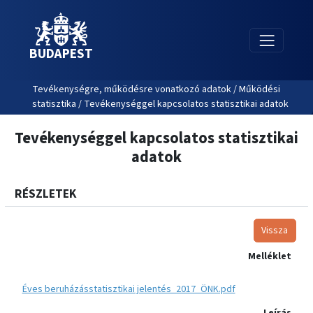
BUDAPEST
Tevékenységre, működésre vonatkozó adatok / Működési
statisztika / Tevékenységgel kapcsolatos statisztikai adatok
Tevékenységgel kapcsolatos statisztikai
adatok
RÉSZLETEK
Vissza
Melléklet
Éves beruházásstatisztikai jelentés_2017_ÖNK.pdf
Leírás