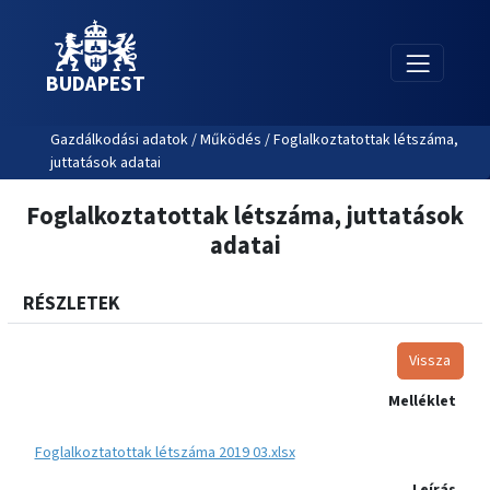
BUDAPEST
Gazdálkodási adatok / Működés / Foglalkoztatottak létszáma,
juttatások adatai
Foglalkoztatottak létszáma, juttatások
adatai
RÉSZLETEK
Vissza
Melléklet
Foglalkoztatottak létszáma 2019 03.xlsx
Leírás