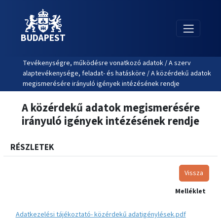
BUDAPEST
Tevékenységre, működésre vonatkozó adatok / A szerv
alaptevékenysége, feladat- és hatásköre / A közérdekű adatok
megismerésére irányuló igények intézésének rendje
A közérdekű adatok megismerésére
irányuló igények intézésének rendje
RÉSZLETEK
Vissza
Melléklet
Adatkezelési tájékoztató- közérdekű adatigénylések.pdf