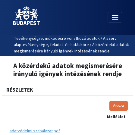
BUDAPEST
Tevékenységre, működésre vonatkozó adatok / A szerv
alaptevékenysége, feladat- és hatásköre / A közérdekű adatok
megismerésére irányuló igények intézésének rendje
A közérdekű adatok megismerésére
irányuló igények intézésének rendje
RÉSZLETEK
Vissza
Melléklet
adatvédelmi szabályzat.pdf