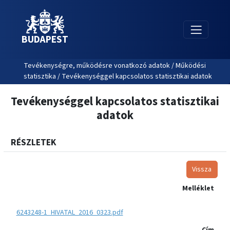
BUDAPEST
Tevékenységre, működésre vonatkozó adatok / Működési
statisztika / Tevékenységgel kapcsolatos statisztikai adatok
Tevékenységgel kapcsolatos statisztikai
adatok
RÉSZLETEK
Vissza
Melléklet
6243248-1_HIVATAL_2016_0323.pdf
Cím