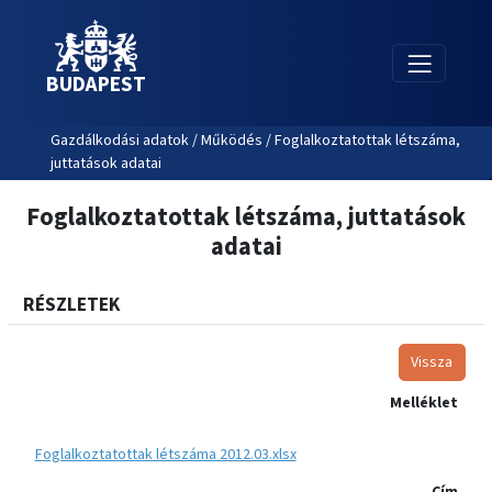
BUDAPEST
Gazdálkodási adatok / Működés / Foglalkoztatottak létszáma,
juttatások adatai
Foglalkoztatottak létszáma, juttatások
adatai
RÉSZLETEK
Vissza
Melléklet
Foglalkoztatottak létszáma 2012.03.xlsx
Cím