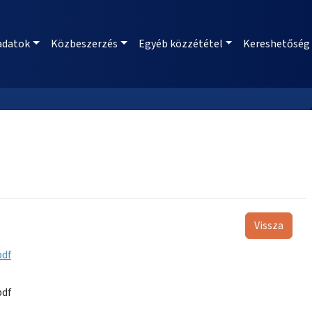
adatok
Közbeszerzés
Egyéb közzététel
Kereshetőség
Vissza
pdf
pdf