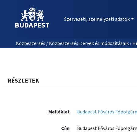
Szervezeti, személyzeti adatok
BUDAPEST
Közbeszerzés / Közbeszerzési tervek és módosításaik / Hi
RÉSZLETEK
Melléklet
Budapest Főváros Főpolgárme
Cím
Budapest Főváros Főpolgárme