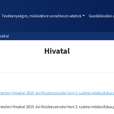
Tevékenységre, működésre vonatkozó adatok
Gazdálkodási 
vatal
Hivatal
steri Hivatal 2015. évi Közbeszerzési terv 2. számú módosítása.
steri Hivatal 2015. évi Közbeszerzési terv 2. számú módosítása.