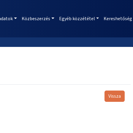
adatok
Közbeszerzés
Egyéb közzététel
Kereshetőség
Vissza