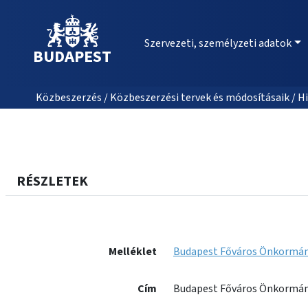
Szervezeti, személyzeti adatok
BUDAPEST
Közbeszerzés / Közbeszerzési tervek és módosításaik / Hi
RÉSZLETEK
Melléklet
Budapest Főváros Önkormányz
Cím
Budapest Főváros Önkormányz