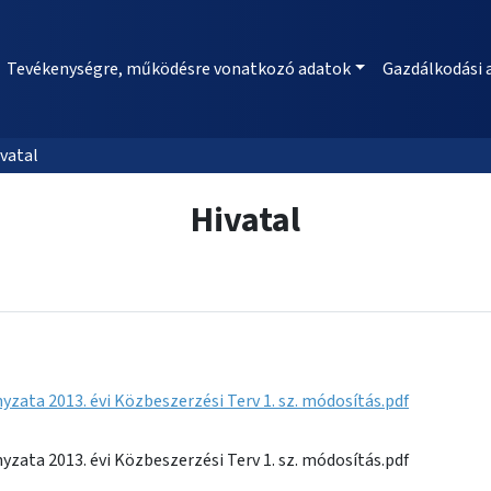
Tevékenységre, működésre vonatkozó adatok
Gazdálkodási 
vatal
Hivatal
ata 2013. évi Közbeszerzési Terv 1. sz. módosítás.pdf
ata 2013. évi Közbeszerzési Terv 1. sz. módosítás.pdf