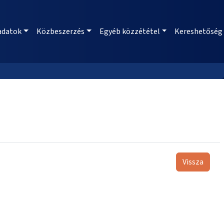
adatok
Közbeszerzés
Egyéb közzététel
Kereshetőség
Vissza