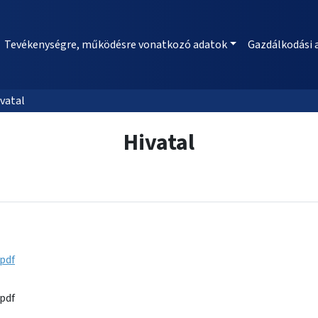
Tevékenységre, működésre vonatkozó adatok
Gazdálkodási 
vatal
Hivatal
.pdf
.pdf