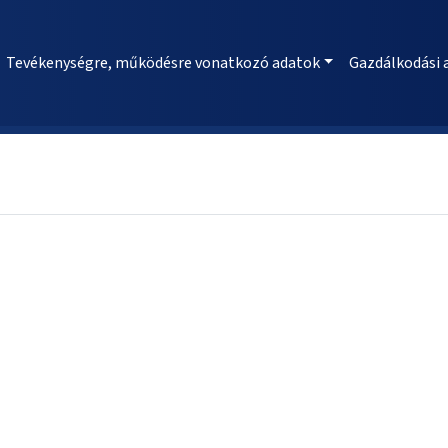
Tevékenységre, működésre vonatkozó adatok
Gazdálkodási 