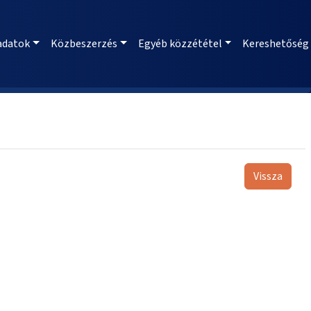
adatok
Közbeszerzés
Egyéb közzététel
Kereshetőség
Vissza