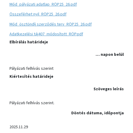
Mód_pályázati adatlap_RÖP25_26.pdf
Összeférhet nyil_RÖP25_26.pdf
Mód_ösztöndíj szerződés terv_RÖP25_26.pdf
Adatkezelési táj407_módosított_RÖP.pdf
Elbírálás határideje
… napon belül
Pályázati felhívás szerint
Kiértesítés határideje
Szöveges leírás
Pályázati felhívás szerint.
Döntés dátuma, időpontja
2025.11.29