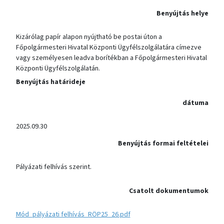
Benyújtás helye
Kizárólag papír alapon nyújtható be postai úton a
Főpolgármesteri Hivatal Központi Ügyfélszolgálatára címezve
vagy személyesen leadva borítékban a Főpolgármesteri Hivatal
Központi Ügyfélszolgálatán.
Benyújtás határideje
dátuma
2025.09.30
Benyújtás formai feltételei
Pályázati felhívás szerint.
Csatolt dokumentumok
Mód_pályázati felhívás_RÖP25_26.pdf