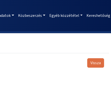
adatok
Közbeszerzés
Egyéb közzététel
Kereshetőség
Vissza