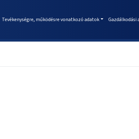
Tevékenységre, működésre vonatkozó adatok
Gazdálkodási 